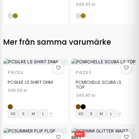
349.95
kr
Mer från samma varumärke
♡
♡
PIECES
PIECES
PCSILKE LS SHIRT DNM
PCMICHELLE SCUBA LS
TOP
549.95
kr
349.95
kr
XS
S
M
L
XS
S
M
L
+1
+2
Det
Det
REA
♡
♡
ursprungliga
nuvarande