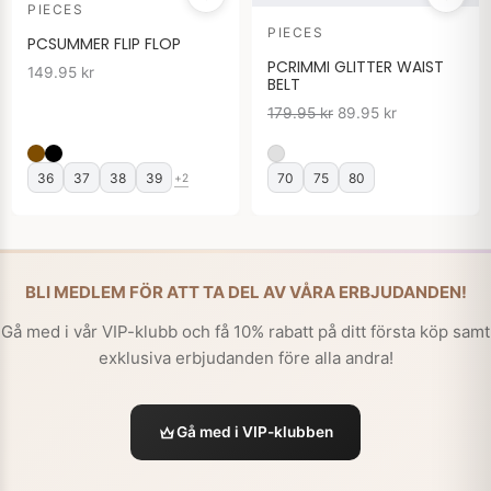
PIECES
priset
priset
PIECES
var:
är:
PCSUMMER FLIP FLOP
179.95 kr.
89.95 kr.
PCRIMMI GLITTER WAIST
149.95
kr
BELT
179.95
kr
89.95
kr
36
37
38
39
70
75
80
+2
BLI MEDLEM FÖR ATT TA DEL AV VÅRA ERBJUDANDEN!
Gå med i vår VIP-klubb och få 10% rabatt på ditt första köp samt
exklusiva erbjudanden före alla andra!
Gå med i VIP-klubben