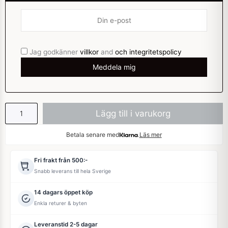
Jag godkänner
villkor
and
och integritetspolicy
Lägg till i varukorg
Betala senare med
Läs mer
Fri frakt från 500:-
Snabb leverans till hela Sverige
14 dagars öppet köp
Enkla returer & byten
Leveranstid 2-5 dagar