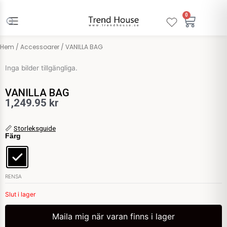
Hoppa
till
0
Varuko
innehåll
Hem
/
Accessoarer
/ VANILLA BAG
Inga bilder tillgängliga.
VANILLA BAG
1,249.95
kr
VANILLA
📏
Storleksguide
Färg
BAG
mängd
RENSA
Slut i lager
Maila mig när varan finns i lager