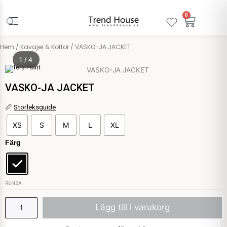
Hoppa
till
0
Varuko
innehåll
Hem
/
Kavajer & Koftor
/ VASKO-JA JACKET
1 / 4
Sisters Point
VASKO-JA JACKET
VASKO-
📏
Storleksguide
JA
XS
S
M
L
XL
JACKET
mängd
Färg
RENSA
Lägg till i varukorg