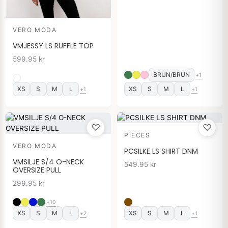
VERO MODA
VMJESSY LS RUFFLE TOP
599.95
kr
BRUN/BRUN
+1
XS
S
M
L
XS
S
M
L
+1
+1
♡
♡
PIECES
VERO MODA
PCSILKE LS SHIRT DNM
VMSILJE S/4 O-NECK
549.95
kr
OVERSIZE PULL
299.95
kr
+10
XS
S
M
L
XS
S
M
L
+2
+1