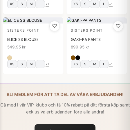
XS
S
M
L
XS
S
M
L
+1
+1
♡
♡
SISTERS POINT
SISTERS POINT
ELICE SS BLOUSE
GAKI-PA PANTS
549.95
kr
899.95
kr
XS
S
M
L
XS
S
M
L
+1
+1
BLI MEDLEM FÖR ATT TA DEL AV VÅRA ERBJUDANDEN!
Gå med i vår VIP-klubb och få 10% rabatt på ditt första köp samt
exklusiva erbjudanden före alla andra!