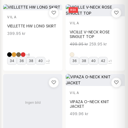
Det
Det
REA
♡
♡
ursprungliga
nuvarande
VILA
priset
priset
VILA
var:
är:
VIELLETTE HW LONG SKIRT
499.95 kr.
259.95 kr.
VICILLE V-NECK ROSE
399.95
kr
SINGLET TOP
499.95
kr
259.95
kr
+8
34
36
38
40
36
38
40
42
+2
+1
♡
♡
VILA
VIPAZA O-NECK KNIT
Ingen bild
JACKET
499.96
kr