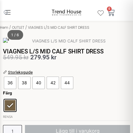
Hoppa
till
0
Varuko
innehåll
Hem
/
OUTLET
/ VIAGNES L/S MID CALF SHIRT DRESS
1 / 6
Vila
VIAGNES L/S MID CALF SHIRT DRESS
Det
Det
549.95
kr
279.95
kr
ursprungliga
nuvarande
VIAGNES
📏
Storleksguide
priset
priset
L/S
36
38
40
42
44
var:
är:
MID
CALF
Färg
549.95 kr.
279.95 kr.
SHIRT
DRESS
mängd
RENSA
Lägg till i varukorg