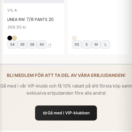
VILA
LINEA RW 7/8 PANTS 20
399.95
kr
34
36
38
40
XS
S
M
L
+2
BLI MEDLEM FÖR ATT TA DEL AV VÅRA ERBJUDANDEN!
Gå med i vår VIP-klubb och få 10% rabatt på ditt första köp samt
exklusiva erbjudanden före alla andra!
Gå med i VIP-klubben