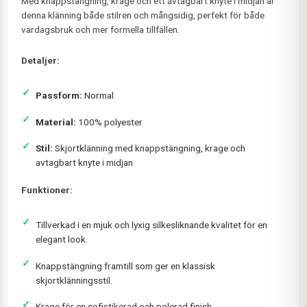
Med knappstängning, krage och ett avtagbart knyte i midjan är
denna klänning både stilren och mångsidig, perfekt för både
vardagsbruk och mer formella tillfällen.
Detaljer:
Passform:
Normal
Material:
100% polyester
Stil:
Skjortklänning med knappstängning, krage och
avtagbart knyte i midjan
Funktioner:
Tillverkad i en mjuk och lyxig silkesliknande kvalitet för en
elegant look.
Knappstängning framtill som ger en klassisk
skjortklänningsstil.
Krage för en sofistikerad och polerad finish.