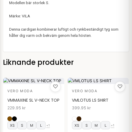
Modellen bär storlek S.
Märke: VILA
Denna cardigan kombinerar luftigt och rynkbeständigt tyg som
håller dig varm och bekväm genom hela hösten.
Liknande produkter
♡
♡
VERO MODA
VERO MODA
VMMAXINE SL V-NECK TOP
VMLOTUS LS SHIRT
229.95
kr
399.95
kr
XS
S
M
L
XS
S
M
L
+1
+1