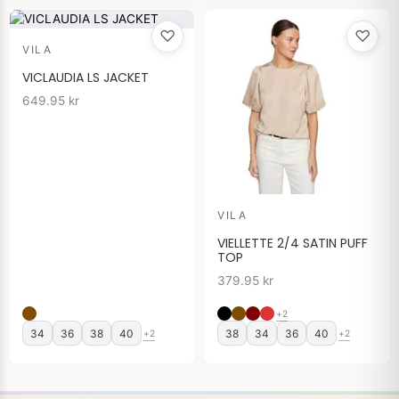
♡
♡
VILA
VICLAUDIA LS JACKET
649.95
kr
VILA
VIELLETTE 2/4 SATIN PUFF
TOP
379.95
kr
+2
34
36
38
40
38
34
36
40
+2
+2