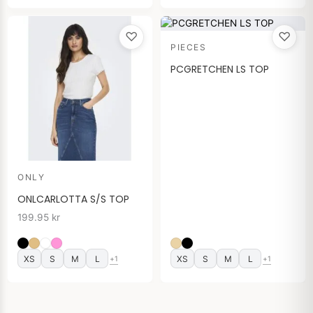
♡
♡
PIECES
PCGRETCHEN LS TOP
ONLY
ONLCARLOTTA S/S TOP
199.95
kr
XS
S
M
L
XS
S
M
L
+1
+1