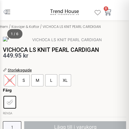
Hoppa
till
0
Varuko
innehåll
Hem
/
Kavajer & Koftor
/ VICHOCA LS KNIT PEARL CARDIGAN
1 / 6
Vila
VICHOCA LS KNIT PEARL CARDIGAN
449.95
kr
VICHOCA
📏
Storleksguide
LS
XS
S
M
L
XL
KNIT
PEARL
Färg
CARDIGAN
mängd
RENSA
Lägg till i varukorg