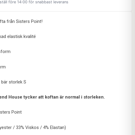
ställ före 14:00 för snabbast leverans
ta från Sisters Point!
ad elastisk kvalité
sform
ärm
 bär storlek S
end House tycker att koftan är normal i storleken.
isters Point
yester / 33% Viskos / 4% Elastan)