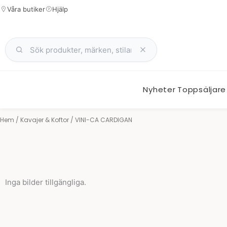
Hoppa
Våra butiker
Hjälp
till
innehåll
Nyheter
Toppsäljare
Hem
/
Kavajer & Koftor
/ VINI-CA CARDIGAN
Inga bilder tillgängliga.