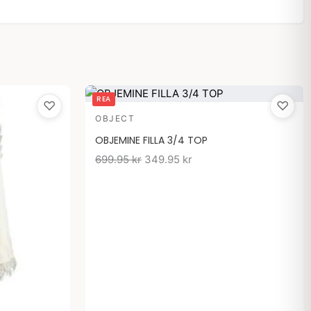
Det
Det
REA
♡
♡
ursprungliga
nuvarande
OBJECT
priset
priset
OBJEMINE FILLA 3/4 TOP
var:
är:
699.95
kr
699.95 kr.
349.95
kr
349.95 kr.