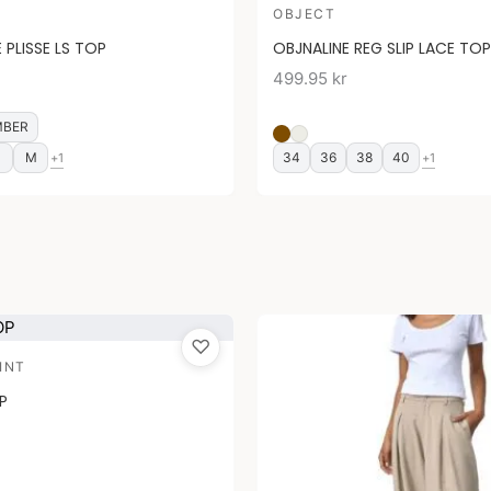
OBJECT
 PLISSE LS TOP
OBJNALINE REG SLIP LACE TOP
499.95
kr
MBER
M
34
36
38
40
+1
+1
♡
INT
P