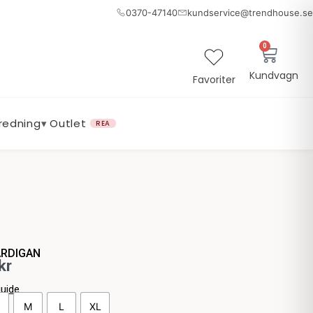
0370-47140
kundservice@trendhouse.se
0
Varuk
Kundvagn
Favoriter
nredning
▾
Outlet
REA
ARDIGAN
kr
guide
M
L
XL