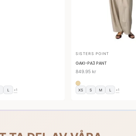
SISTERS POINT
GAKI-PA3 PANT
849.95
kr
M
L
XS
S
M
L
+1
+1