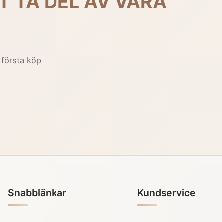
T TA DEL AV VÅRA
 första köp
Snabblänkar
Kundservice