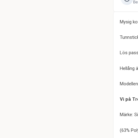
Be
Mysig kof
Tunnstick
Lös pas
Hellång 
Modellen
Vi på Tr
Märke: S
(63% Pol