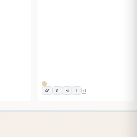
XS
S
M
L
+1