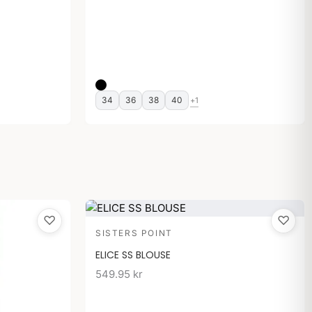
34
36
38
40
+1
♡
♡
SISTERS POINT
ELICE SS BLOUSE
549.95
kr