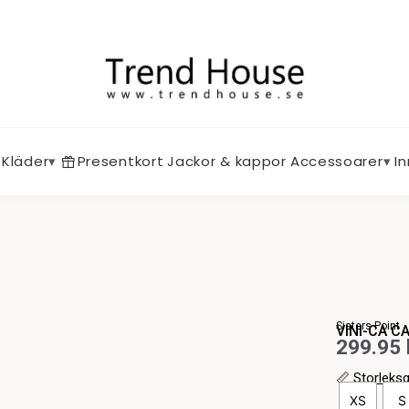
Kläder
▾
Presentkort
Jackor & kappor
Accessoarer
▾
I
Sisters Point
VINI-CA C
299.95
📏
Storleks
VINI-
XS
S
CA