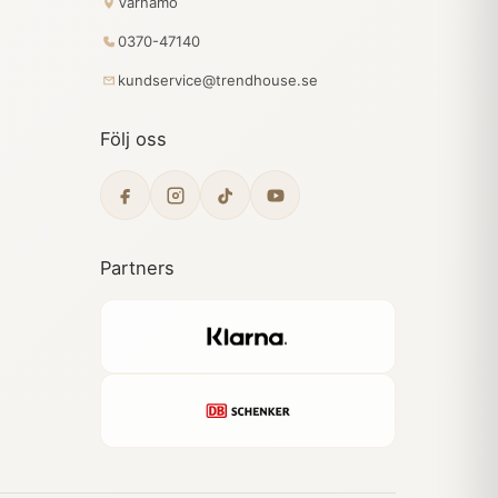
Värnamo
0370-47140
kundservice@trendhouse.se
Följ oss
Partners