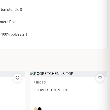
bär storlek: S
isters Point
: 100% polyester)
♡
♡
PIECES
PCGRETCHEN LS TOP