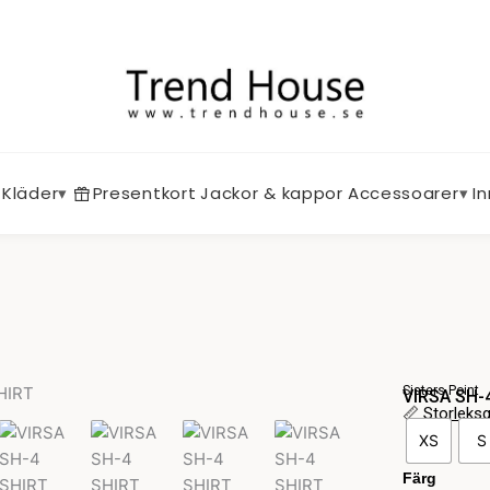
Kläder
▾
Presentkort
Jackor & kappor
Accessoarer
▾
I
Sisters Point
VIRSA SH-
📏
Storleks
VIRSA
XS
S
SH-
4
Färg