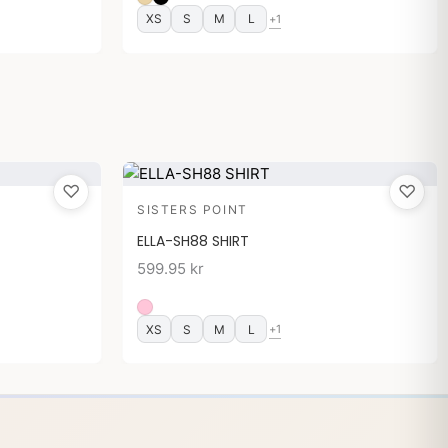
XS
S
M
L
+1
♡
♡
SISTERS POINT
ELLA-SH88 SHIRT
599.95
kr
XS
S
M
L
+1