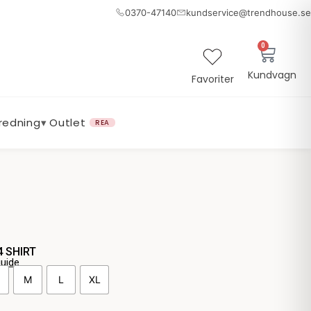
0370-47140
kundservice@trendhouse.se
0
Varuk
Kundvagn
Favoriter
nredning
▾
Outlet
REA
4 SHIRT
guide
M
L
XL