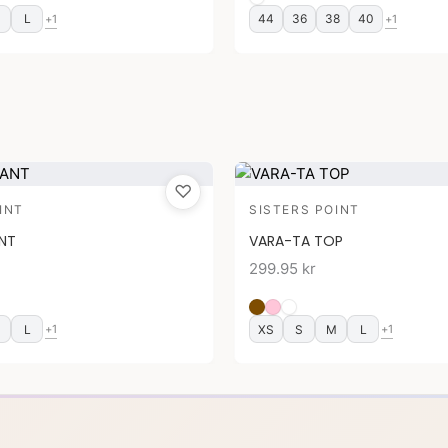
M
L
44
36
38
40
+1
+1
♡
INT
SISTERS POINT
ANT
VARA-TA TOP
299.95
kr
M
L
XS
S
M
L
+1
+1