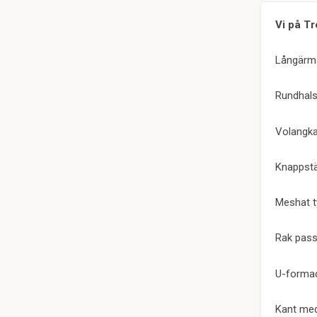
Vi på Tr
Långärma
Rundhal
Volangka
Knappst
Meshat t
Rak pas
U-forma
Kant med