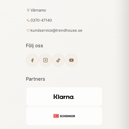
Värnamo
0370-47140
kundservice@trendhouse.se
Följ oss
Partners