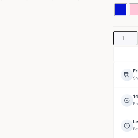
SHIRT
mängd
Fr
Sn
14
En
Le
Be