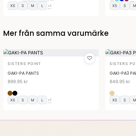
XS
S
M
L
XS
S
+1
Mer från samma varumärke
♡
SISTERS POINT
SISTERS PO
GAKI-PA PANTS
GAKI-PA3 P
899.95
kr
849.95
kr
XS
S
M
L
XS
S
+1