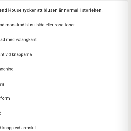
end House tycker att blusen är normal i storleken.
d mönstrad blus i blåa eller rosa toner
sad med volangkant
nt vid knapparna
ängning
yg
sform
d
 knapp vid ärmslut