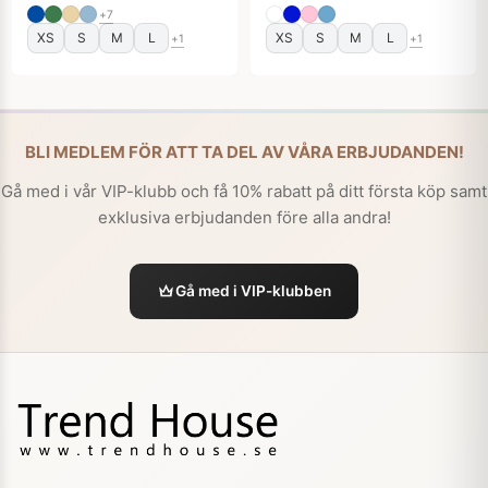
+7
XS
S
M
L
XS
S
M
L
+1
+1
BLI MEDLEM FÖR ATT TA DEL AV VÅRA ERBJUDANDEN!
Gå med i vår VIP-klubb och få 10% rabatt på ditt första köp samt
exklusiva erbjudanden före alla andra!
Gå med i VIP-klubben