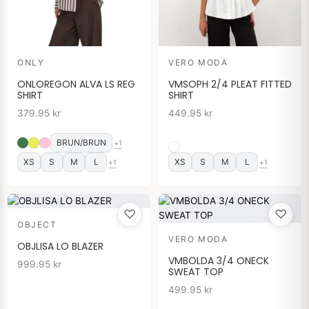
ONLY
VERO MODA
ONLOREGON ALVA LS REG
VMSOPH 2/4 PLEAT FITTED
SHIRT
SHIRT
379.95
kr
449.95
kr
BRUN/BRUN
+1
XS
S
M
L
XS
S
M
L
+1
+1
♡
♡
OBJECT
VERO MODA
OBJLISA LO BLAZER
VMBOLDA 3/4 ONECK
999.95
kr
SWEAT TOP
499.95
kr