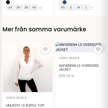
34
36
38
40
XS
S
M
L
+2
+1
Mer från samma varumärke
♡
♡
VERO MODA
AWVERENA LS OVERSIZED
JACKET
699.95
kr
VERO MODA
VMJESSY LS RUFFLE TOP