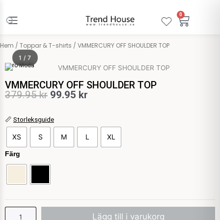
Hoppa
till
0
Varuko
innehåll
Hem
/
Toppar & T-shirts
/ VMMERCURY OFF SHOULDER TOP
1 / 7
Vero Moda
VMMERCURY OFF SHOULDER TOP
Det
Det
379.95
kr
99.95
kr
ursprungliga
nuvarande
VMMERCURY
📏
Storleksguide
priset
priset
OFF
XS
S
M
L
XL
var:
är:
SHOULDER
TOP
Färg
379.95 kr.
99.95 kr.
mängd
Lägg till i varukorg