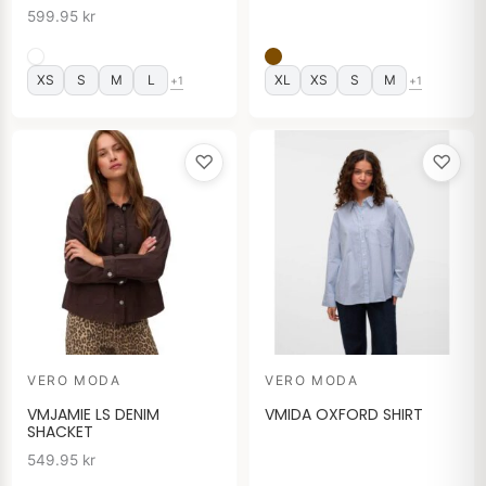
599.95
kr
XS
S
M
L
XL
XS
S
M
+1
+1
♡
♡
VERO MODA
VERO MODA
VMJAMIE LS DENIM
VMIDA OXFORD SHIRT
SHACKET
549.95
kr