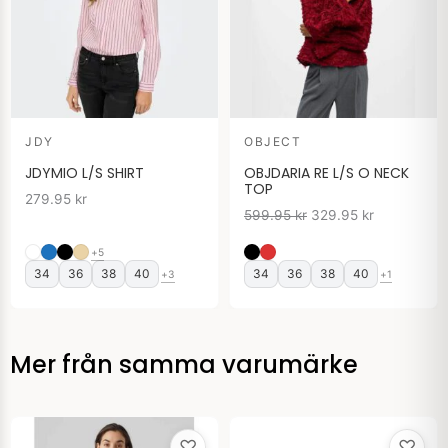
599.95 kr.
329.95 kr.
JDY
OBJECT
JDYMIO L/S SHIRT
OBJDARIA RE L/S O NECK
TOP
279.95
kr
599.95
kr
329.95
kr
+5
34
36
38
40
34
36
38
40
+3
+1
Mer från samma varumärke
♡
♡