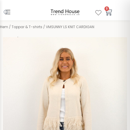
Hoppa
till
0
Varuko
innehåll
Hem
/
Toppar & T-shirts
/ VMSUNNY LS KNIT CARDIGAN
Vero Moda