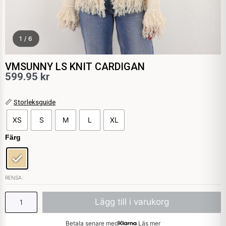
1 / 6
VMSUNNY LS KNIT CARDIGAN
599.95
kr
VMSUNNY
📏
Storleksguide
LS
XS
S
M
L
XL
KNIT
CARDIGAN
Färg
mängd
RENSA
Lägg till i varukorg
Betala senare med
Läs mer