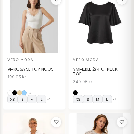
VERO MODA
VERO MODA
VMROSA SL TOP NOOS
VMMERLE 2/4 O-NECK
TOP
199.95
kr
349.95
kr
+4
XS
S
M
L
XS
S
M
L
+1
+1
♡
♡