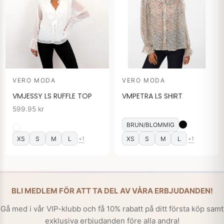
VERO MODA
VERO MODA
VMJESSY LS RUFFLE TOP
VMPETRA LS SHIRT
599.95
kr
BRUN/BLOMMIG
XS
S
M
L
XS
S
M
L
+1
+1
BLI MEDLEM FÖR ATT TA DEL AV VÅRA ERBJUDANDEN!
Gå med i vår VIP-klubb och få 10% rabatt på ditt första köp samt
exklusiva erbjudanden före alla andra!