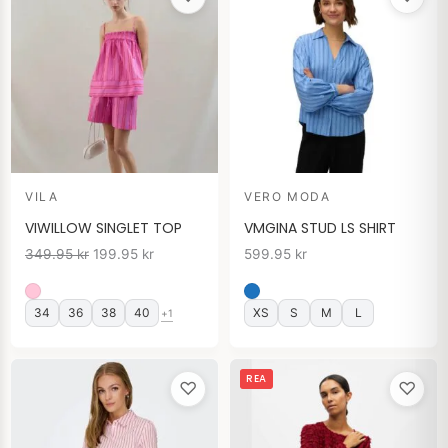
priset
priset
var:
är:
349.95 kr.
199.95 kr.
VILA
VERO MODA
VIWILLOW SINGLET TOP
VMGINA STUD LS SHIRT
349.95
kr
199.95
kr
599.95
kr
34
36
38
40
XS
S
M
L
+1
Det
Det
REA
♡
♡
ursprungliga
nuvarande
priset
priset
var:
är: