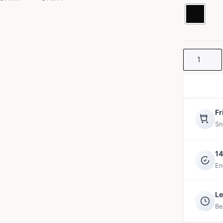
SHIRT
mängd
Fr
Sn
14
En
Le
Be