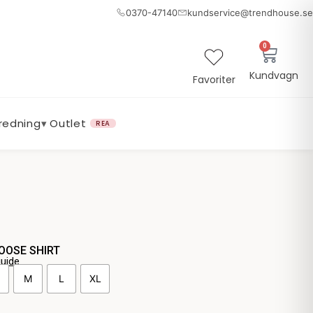
0370-47140
kundservice@trendhouse.se
0
Varuk
Kundvagn
Favoriter
nredning
▾
Outlet
REA
LOOSE SHIRT
guide
M
L
XL