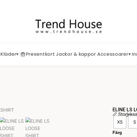
Kläder
▾
Presentkort
Jackor & kappor
Accessoarer
▾
I
ELINE LS 
📏
Storleks
ELINE
XS
S
LS
LOOSE
Färg