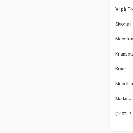
Vi på Tr
Skjorta i 
Mönstra
Knappstä
Krage
Modellen
Märke On
(100% Po