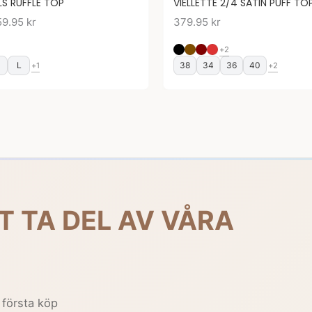
LS RUFFLE TOP
VIELLETTE 2/4 SATIN PUFF TO
59.95
kr
379.95
kr
+2
M
L
38
34
36
40
+1
+2
T TA DEL AV VÅRA
 första köp