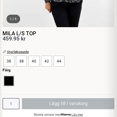
1 / 5
MILA L/S TOP
459.95
kr
MILA
📏
Storleksguide
L/S
36
38
40
42
44
TOP
mängd
Färg
Lägg till i varukorg
Betala senare med
Läs mer