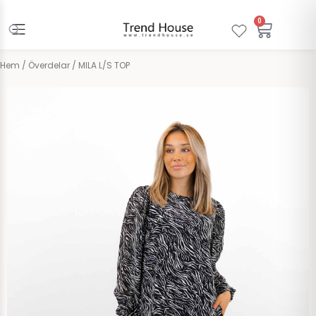
Hoppa
till
0
Varuko
innehåll
Hem
/
Överdelar
/ MILA L/S TOP