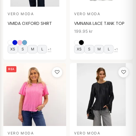
VERO MODA
VERO MODA
VMIDA OXFORD SHIRT
VMNANA LACE TANK TOP
199.95
kr
XS
S
M
L
XS
S
M
L
+1
+1
Det
Det
REA
♡
♡
ursprungliga
nuvarande
priset
priset
var:
är:
349.95 kr.
279.95 kr.
VERO MODA
VERO MODA