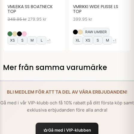
VMLEIKA SS BOATNECK
VMRIKKI WIDE PLISSE LS
TOP
TOP
349.95
kr
279.95
kr
399.95
kr
RAW UMBER
XS
S
M
L
XL
XS
S
M
+1
+1
Mer från samma varumärke
BLI MEDLEM FÖR ATT TA DEL AV VÅRA ERBJUDANDEN!
Gå med i vår VIP-klubb och få 10% rabatt på ditt första köp samt
exklusiva erbjudanden före alla andra!
Gå med i VIP-klubben